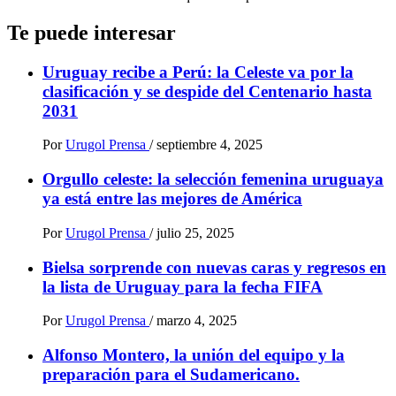
Te puede interesar
Uruguay recibe a Perú: la Celeste va por la
clasificación y se despide del Centenario hasta
2031
Por
Urugol Prensa
/
septiembre 4, 2025
Orgullo celeste: la selección femenina uruguaya
ya está entre las mejores de América
Por
Urugol Prensa
/
julio 25, 2025
Bielsa sorprende con nuevas caras y regresos en
la lista de Uruguay para la fecha FIFA
Por
Urugol Prensa
/
marzo 4, 2025
Alfonso Montero, la unión del equipo y la
preparación para el Sudamericano.