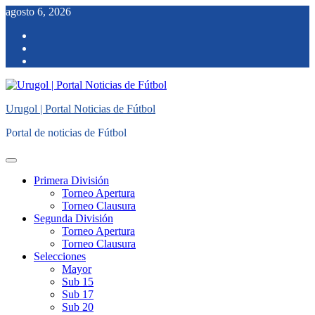
Saltar
agosto 6, 2026
al
facebook
contenido
twitter
instagram
Urugol | Portal Noticias de Fútbol
Portal de noticias de Fútbol
Menú
principal
Primera División
Torneo Apertura
Torneo Clausura
Segunda División
Torneo Apertura
Torneo Clausura
Selecciones
Mayor
Sub 15
Sub 17
Sub 20