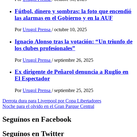
Fútbol, dinero y sombras: la foto que encendió
las alarmas en el Gobierno y en la AUF
Por
Urugol Prensa
/
octubre 10, 2025
Ignacio Alonso tras la votación: “Un triunfo de
los clubes profesionales”
Por
Urugol Prensa
/
septiembre 26, 2025
Ex dirigente de Peñarol denuncia a Ruglio en
El Espectador
Por
Urugol Prensa
/
septiembre 25, 2025
Navegación
Derrota dura para Liverpool por Copa Libertadores
Noche para el olvido en el Gran Parque Central
de
entradas
Seguínos en Facebook
Seguínos en Twitter