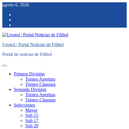
Saltar
agosto 6, 2026
al
facebook
contenido
twitter
instagram
Urugol | Portal Noticias de Fútbol
Portal de noticias de Fútbol
Menú
principal
Primera División
Torneo Apertura
Torneo Clausura
Segunda División
Torneo Apertura
Torneo Clausura
Selecciones
Mayor
Sub 15
Sub 17
Sub 20