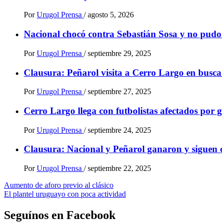
Por
Urugol Prensa
/
agosto 5, 2026
Nacional chocó contra Sebastián Sosa y no pudo
Por
Urugol Prensa
/
septiembre 29, 2025
Clausura: Peñarol visita a Cerro Largo en busca
Por
Urugol Prensa
/
septiembre 27, 2025
Cerro Largo llega con futbolistas afectados por g
Por
Urugol Prensa
/
septiembre 24, 2025
Clausura: Nacional y Peñarol ganaron y siguen c
Por
Urugol Prensa
/
septiembre 22, 2025
Navegación
Aumento de aforo previo al clásico
El plantel uruguayo con poca actividad
de
entradas
Seguínos en Facebook