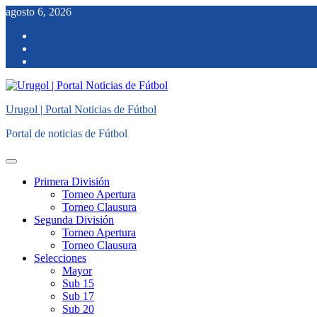
Saltar
agosto 6, 2026
al
facebook
contenido
twitter
instagram
Urugol | Portal Noticias de Fútbol
Portal de noticias de Fútbol
Menú
principal
Primera División
Torneo Apertura
Torneo Clausura
Segunda División
Torneo Apertura
Torneo Clausura
Selecciones
Mayor
Sub 15
Sub 17
Sub 20