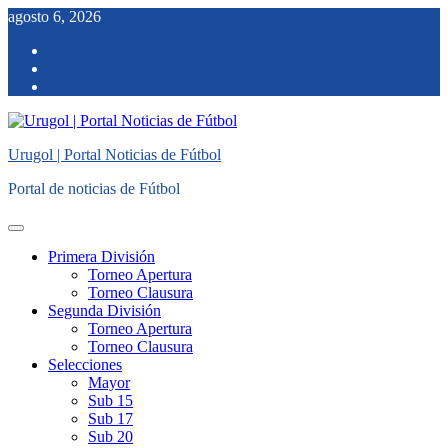
Saltar
agosto 6, 2026
al
facebook
contenido
twitter
instagram
Urugol | Portal Noticias de Fútbol
Portal de noticias de Fútbol
Menú
principal
Primera División
Torneo Apertura
Torneo Clausura
Segunda División
Torneo Apertura
Torneo Clausura
Selecciones
Mayor
Sub 15
Sub 17
Sub 20