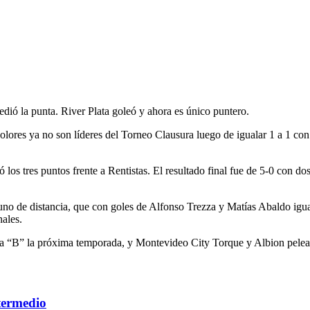
edió la punta. River Plata goleó y ahora es único puntero.
icolores ya no son líderes del Torneo Clausura luego de igualar 1 a 1 c
evó los tres puntos frente a Rentistas. El resultado final fue de 5-0 co
 uno de distancia, que con goles de Alfonso Trezza y Matías Abaldo igual
nales.
 la “B” la próxima temporada, y Montevideo City Torque y Albion pelea
termedio