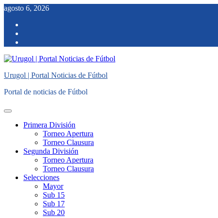
Saltar
agosto 6, 2026
al
facebook
contenido
twitter
instagram
Urugol | Portal Noticias de Fútbol
Portal de noticias de Fútbol
Menú
principal
Primera División
Torneo Apertura
Torneo Clausura
Segunda División
Torneo Apertura
Torneo Clausura
Selecciones
Mayor
Sub 15
Sub 17
Sub 20