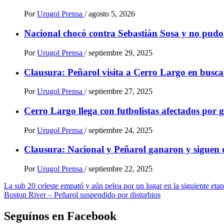
Por
Urugol Prensa
/
agosto 5, 2026
Nacional chocó contra Sebastián Sosa y no pudo
Por
Urugol Prensa
/
septiembre 29, 2025
Clausura: Peñarol visita a Cerro Largo en busca
Por
Urugol Prensa
/
septiembre 27, 2025
Cerro Largo llega con futbolistas afectados por g
Por
Urugol Prensa
/
septiembre 24, 2025
Clausura: Nacional y Peñarol ganaron y siguen c
Por
Urugol Prensa
/
septiembre 22, 2025
Navegación
La sub 20 celeste empató y aún pelea por un lugar en la siguiente eta
Boston River – Peñarol suspendido por disturbios
de
entradas
Seguínos en Facebook