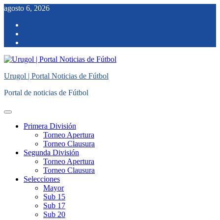
Saltar
agosto 6, 2026
al
facebook
contenido
twitter
instagram
Urugol | Portal Noticias de Fútbol
Portal de noticias de Fútbol
Menú
principal
Primera División
Torneo Apertura
Torneo Clausura
Segunda División
Torneo Apertura
Torneo Clausura
Selecciones
Mayor
Sub 15
Sub 17
Sub 20