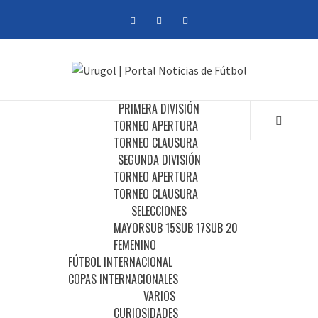
Saltar
facebook
twitter
instagram
al
contenido
PRIMERA DIVISIÓN
TORNEO APERTURA
TORNEO CLAUSURA
SEGUNDA DIVISIÓN
TORNEO APERTURA
TORNEO CLAUSURA
SELECCIONES
MAYOR
SUB 15
SUB 17
SUB 20
FEMENINO
FÚTBOL INTERNACIONAL
COPAS INTERNACIONALES
VARIOS
CURIOSIDADES