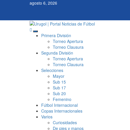
Saltar
agosto 6, 2026
al
contenido
Menú
Primera División
principal
Torneo Apertura
Torneo Clausura
Segunda División
Torneo Apertura
Torneo Clausura
Selecciones
Mayor
Sub 15
Sub 17
Sub 20
Femenino
Fútbol Internacional
Copas Internacionales
Varios
Curiosidades
De pies y manos