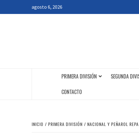
Saltar
agosto 6, 2026
al
contenido
PRIMERA DIVISIÓN
SEGUNDA DIVI
CONTACTO
INICIO
PRIMERA DIVISIÓN
NACIONAL Y PEÑAROL REP