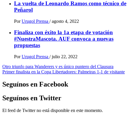
La vuelta de Leonardo Ramos como técnico de
Peñarol
Por
Urugol Prensa
/
agosto 4, 2022
Finaliza con éxito la 1a etapa de votación
#NuestraMascota. AUF convoca a nuevas
propuestas
Por
Urugol Prensa
/
julio 22, 2022
Navegación
Otro triunfo para Wanderers y es único puntero del Clausura
Primer finalista en la Copa Libertadores: Palmeiras 1-1 de visitante
de
entradas
Seguínos en Facebook
Seguínos en Twitter
El feed de Twitter no está disponible en este momento.