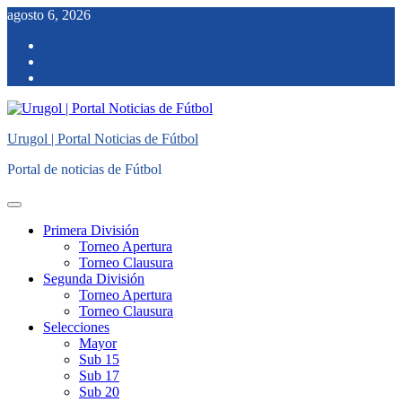
Saltar
agosto 6, 2026
al
facebook
contenido
twitter
instagram
Urugol | Portal Noticias de Fútbol
Portal de noticias de Fútbol
Menú
principal
Primera División
Torneo Apertura
Torneo Clausura
Segunda División
Torneo Apertura
Torneo Clausura
Selecciones
Mayor
Sub 15
Sub 17
Sub 20