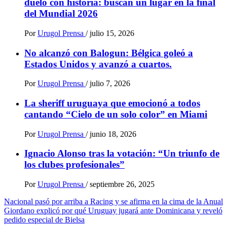
duelo con historia: buscan un lugar en la final
del Mundial 2026
Por
Urugol Prensa
/
julio 15, 2026
No alcanzó con Balogun: Bélgica goleó a
Estados Unidos y avanzó a cuartos.
Por
Urugol Prensa
/
julio 7, 2026
La sheriff uruguaya que emocionó a todos
cantando “Cielo de un solo color” en Miami
Por
Urugol Prensa
/
junio 18, 2026
Ignacio Alonso tras la votación: “Un triunfo de
los clubes profesionales”
Por
Urugol Prensa
/
septiembre 26, 2025
Navegación
Nacional pasó por arriba a Racing y se afirma en la cima de la Anual
Giordano explicó por qué Uruguay jugará ante Dominicana y reveló
de
pedido especial de Bielsa