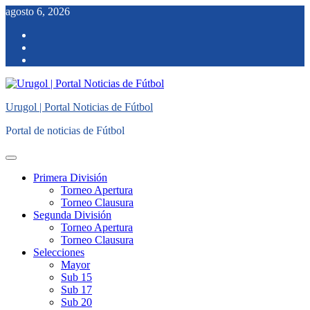
Saltar
agosto 6, 2026
al
facebook
contenido
twitter
instagram
Urugol | Portal Noticias de Fútbol
Portal de noticias de Fútbol
Menú
principal
Primera División
Torneo Apertura
Torneo Clausura
Segunda División
Torneo Apertura
Torneo Clausura
Selecciones
Mayor
Sub 15
Sub 17
Sub 20