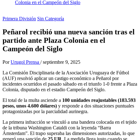
Colonia en el Campeón del Siglo
Primera División
Sin Categoría
Peñarol recibió una nueva sanción tras el
partido ante Plaza Colonia en el
Campeón del Siglo
Por
Urugol Prensa
/
septiembre 9, 2025
La Comisión Disciplinaria de la Asociación Uruguaya de Fútbol
(AUF) resolvió aplicar un castigo económico a Peñarol por
incidentes ocurridos el pasado sábado en el triunfo 1-0 frente a Plaza
Colonia, disputado en el estadio Campeón del Siglo.
El total de la multa asciende a
100 unidades reajustables (183.593
pesos, unos 4.600 dólares)
y responde a dos situaciones puntuales
protagonizadas por la parcialidad aurinegra.
La primera infracción se vinculó a una bandera colocada en el tejido
de la tribuna Washington Cataldi con la leyenda “Barra
Ámsterdam”. El trapo superaba las dimensiones autorizadas, lo que
generó una sanción de
25 UR
. La medida llega justo cuando se