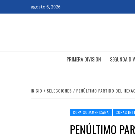
Saltar
agosto 6, 2026
al
contenido
PRIMERA DIVISIÓN
SEGUNDA DIV
INICIO
SELECCIONES
PENÚLTIMO PARTIDO DEL HEXA
COPA SUDAMERICANA
COPAS INT
PENÚLTIMO PAR