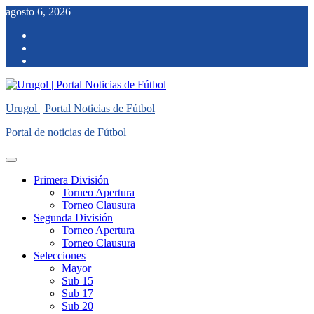
Saltar
agosto 6, 2026
al
facebook
contenido
twitter
instagram
Urugol | Portal Noticias de Fútbol
Portal de noticias de Fútbol
Menú
principal
Primera División
Torneo Apertura
Torneo Clausura
Segunda División
Torneo Apertura
Torneo Clausura
Selecciones
Mayor
Sub 15
Sub 17
Sub 20