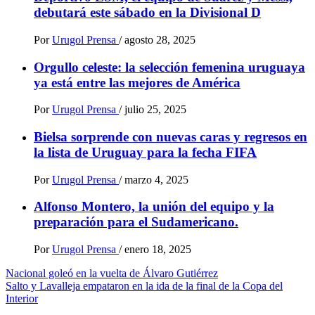
debutará este sábado en la Divisional D
Por
Urugol Prensa
/
agosto 28, 2025
Orgullo celeste: la selección femenina uruguaya
ya está entre las mejores de América
Por
Urugol Prensa
/
julio 25, 2025
Bielsa sorprende con nuevas caras y regresos en
la lista de Uruguay para la fecha FIFA
Por
Urugol Prensa
/
marzo 4, 2025
Alfonso Montero, la unión del equipo y la
preparación para el Sudamericano.
Por
Urugol Prensa
/
enero 18, 2025
Navegación
Nacional goleó en la vuelta de Álvaro Gutiérrez
Salto y Lavalleja empataron en la ida de la final de la Copa del
de
Interior
entradas