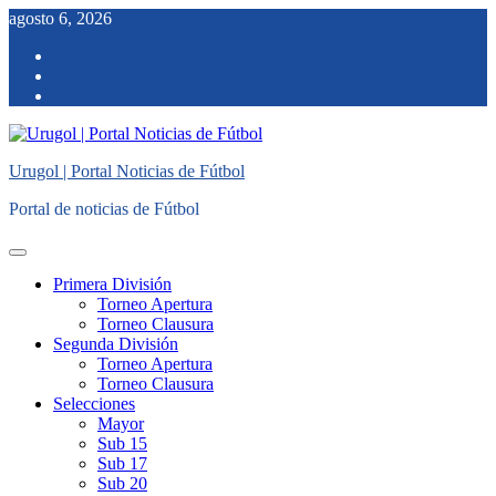
Saltar
agosto 6, 2026
al
facebook
contenido
twitter
instagram
Urugol | Portal Noticias de Fútbol
Portal de noticias de Fútbol
Menú
principal
Primera División
Torneo Apertura
Torneo Clausura
Segunda División
Torneo Apertura
Torneo Clausura
Selecciones
Mayor
Sub 15
Sub 17
Sub 20