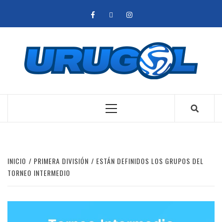
Saltar
facebook
twitter
instagram
al
contenido
Menú
principal
INICIO
PRIMERA DIVISIÓN
ESTÁN DEFINIDOS LOS GRUPOS DEL
TORNEO INTERMEDIO