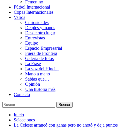
Femenino
Fútbol Internacional
Copas Internacionales
Varios
Curiosidades
De pies y manos
Desde otro lugar
Entrevistas
Equipo
Espacio Empresarial
Fuera de Frontera
Galería de fotos
La Frase
La voz del Hincha
Mano a mano
Sabías que…
Opinión
Una historia más
Contacto
Buscar:
Inicio
Selecciones
La Celeste arrancó con ganas pero no anotó y deja puntos