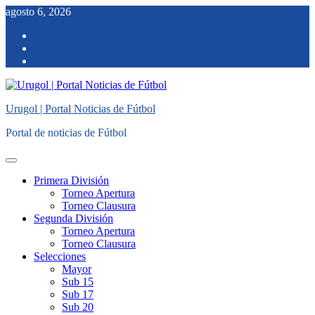
Saltar
agosto 6, 2026
al
facebook
contenido
twitter
instagram
Urugol | Portal Noticias de Fútbol
Portal de noticias de Fútbol
Menú
principal
Primera División
Torneo Apertura
Torneo Clausura
Segunda División
Torneo Apertura
Torneo Clausura
Selecciones
Mayor
Sub 15
Sub 17
Sub 20