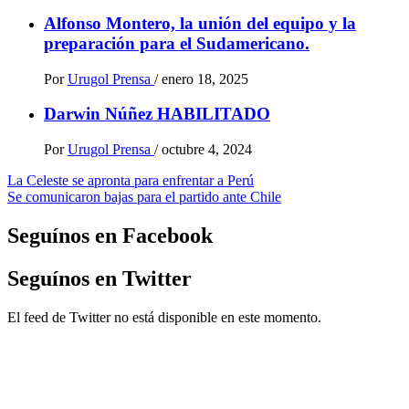
Alfonso Montero, la unión del equipo y la
preparación para el Sudamericano.
Por
Urugol Prensa
/
enero 18, 2025
Darwin Núñez HABILITADO
Por
Urugol Prensa
/
octubre 4, 2024
Navegación
La Celeste se apronta para enfrentar a Perú
Se comunicaron bajas para el partido ante Chile
de
entradas
Seguínos en Facebook
Seguínos en Twitter
El feed de Twitter no está disponible en este momento.