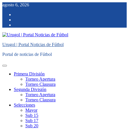
Saltar
agosto 6, 2026
al
facebook
contenido
twitter
instagram
Urugol | Portal Noticias de Fútbol
Portal de noticias de Fútbol
Menú
principal
Primera División
Torneo Apertura
Torneo Clausura
Segunda División
Torneo Apertura
Torneo Clausura
Selecciones
Mayor
Sub 15
Sub 17
Sub 20