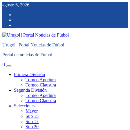
Saltar
agosto 6, 2026
al
facebook
contenido
twitter
instagram
Urugol | Portal Noticias de Fútbol
Portal de noticias de Fútbol
Menú
principal
Primera División
Torneo Apertura
Torneo Clausura
Segunda División
Torneo Apertura
Torneo Clausura
Selecciones
Mayor
Sub 15
Sub 17
Sub 20