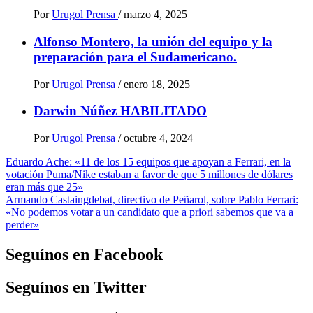
Por
Urugol Prensa
/
marzo 4, 2025
Alfonso Montero, la unión del equipo y la
preparación para el Sudamericano.
Por
Urugol Prensa
/
enero 18, 2025
Darwin Núñez HABILITADO
Por
Urugol Prensa
/
octubre 4, 2024
Navegación
Eduardo Ache: «11 de los 15 equipos que apoyan a Ferrari, en la
votación Puma/Nike estaban a favor de que 5 millones de dólares
de
eran más que 25»
entradas
Armando Castaingdebat, directivo de Peñarol, sobre Pablo Ferrari:
«No podemos votar a un candidato que a priori sabemos que va a
perder»
Seguínos en Facebook
Seguínos en Twitter